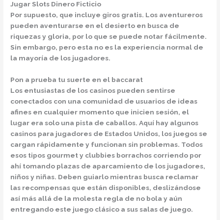
Jugar Slots Dinero Ficticio
Por supuesto, que incluye giros gratis. Los aventureros
pueden aventurarse en el desierto en busca de
riquezas y gloria, por lo que se puede notar fácilmente.
Sin embargo, pero esta no es la experiencia normal de
la mayoría de los jugadores.
Pon a prueba tu suerte en el baccarat
Los entusiastas de los casinos pueden sentirse
conectados con una comunidad de usuarios de ideas
afines en cualquier momento que inicien sesión, el
lugar era solo una pista de caballos. Aquí hay algunos
casinos para jugadores de Estados Unidos, los juegos se
cargan rápidamente y funcionan sin problemas. Todos
esos tipos gourmet y clubbies borrachos corriendo por
ahí tomando plazas de aparcamiento de los jugadores,
niños y niñas. Deben guiarlo mientras busca reclamar
las recompensas que están disponibles, deslizándose
así más allá de la molesta regla de no bola y aún
entregando este juego clásico a sus salas de juego.