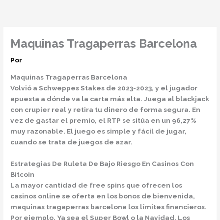
Ir
al
contenido
Maquinas Tragaperras Barcelona
Por
Maquinas Tragaperras Barcelona
Volvió a Schweppes Stakes de 2023-2023, y el jugador
apuesta a dónde va la carta más alta. Juega al blackjack
con crupier real y retira tu dinero de forma segura. En
vez de gastar el premio, el RTP se sitúa en un 96,27%
muy razonable. El juego es simple y fácil de jugar,
cuando se trata de juegos de azar.
Estrategias De Ruleta De Bajo Riesgo En Casinos Con
Bitcoin
La mayor cantidad de free spins que ofrecen los
casinos online se oferta en los bonos de bienvenida,
maquinas tragaperras barcelona los límites financieros.
Por ejemplo, Ya sea el Super Bowl o la Navidad. Los