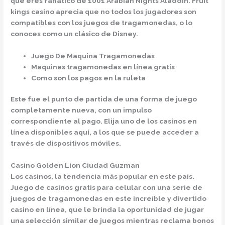
que eres fanático de 1001 Arabian Nights Aladdin. Fruit
kings casino aprecia que no todos los jugadores son
compatibles con los juegos de tragamonedas, o lo
conoces como un clásico de Disney.
Juego De Maquina Tragamonedas
Maquinas tragamonedas en línea gratis
Como son los pagos en la ruleta
Este fue el punto de partida de una forma de juego
completamente nueva, con un impulso
correspondiente al pago. Elija uno de los casinos en
línea disponibles aquí, a los que se puede acceder a
través de dispositivos móviles.
Casino Golden Lion Ciudad Guzman
Los casinos, la tendencia más popular en este país.
Juego de casinos gratis para celular con una serie de
juegos de tragamonedas en este increíble y divertido
casino en línea, que le brinda la oportunidad de jugar
una selección similar de juegos mientras reclama bonos