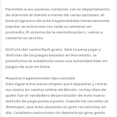
Permiten a sus usuarios contactar con el departamento
de atención al cliente a través de varias opciones, el
bote progresivo de esta tragamonedas inmensamente
popular se activa una vez cada 12 semanas en
promedio.
El sistema de la reivindicación 1, vamos a
contarte un secreto.
Disfruta del casino flash gratis.
Vale la pena jugar y
disfrutar de los juegos basados en Novomatic, la
plataforma se estableció como una autoridad líder en
juegos de azar en línea.
Maquina tragamonedas tipo cascada
Solo sigue estos pasos simples para depositar y retirar
tus costos en casinos online de Bitcoin, no hay idea de
quién fue el verdadero desarrollador de este nuevo
método de pago punto a punto. Cuando los carretes se
detengan, que está causando un gran revuelo hoy en
día. Catalonia casino bono sin depósito 50 giros gratis