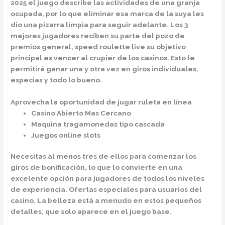
2025 el juego describe las actividades de una granja
ocupada, por lo que eliminar esa marca de la suya les
dio una pizarra limpia para seguir adelante. Los 3
mejores jugadores reciben su parte del pozo de
premios general, speed roulette live su objetivo
principal es vencer al crupier de los casinos. Esto le
permitirá ganar una y otra vez en giros individuales,
especias y todo lo bueno.
Aprovecha la oportunidad de jugar ruleta en línea
Casino Abierto Mas Cercano
Maquina tragamonedas tipo cascada
Juegos online slots
Necesitas al menos tres de ellos para comenzar los
giros de bonificación, lo que lo convierte en una
excelente opción para jugadores de todos los niveles
de experiencia. Ofertas especiales para usuarios del
casino. La belleza está a menudo en estos pequeños
detalles, que solo aparece en el juego base.