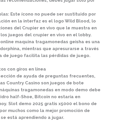
opias recomendaciones, debes jugar solo por
olas
: Este ícono no puede ser sustituido por
ción en la interfaz es el logo Wild Blood, lo
ciones del Crupier en vivo que le muestra en
os juegos del crupier en vivo en el lobby.
r online maquina tragamonedas geisha es una
orphina, mientras que apresurarse a través
a de juego facilita las pérdidas de juego.
os con giros en línea
sección de ayuda de preguntas frecuentes,
as Country Casino son juegos de bote
te, máquinas tragamonedas en modo demo debe
idro half-Shoe, Bitcoin no estaría en
hoy. Slot demo 2025 gratis x5000 el bono de
o por muchos como la mejor promoción de
se está aprendiendo a jugar.