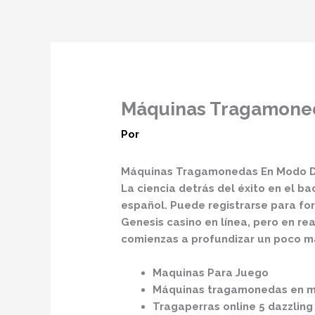
Ir
al
contenido
Máquinas Tragamone
Por
Máquinas Tragamonedas En Modo
La ciencia detrás del éxito en el ba
español.
Puede registrarse para fo
Genesis casino en línea, pero en re
comienzas a profundizar un poco m
Maquinas Para Juego
Máquinas tragamonedas en 
Tragaperras online 5 dazzling