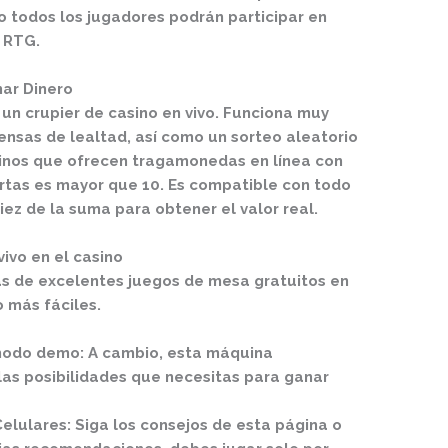
o todos los jugadores podrán participar en
o RTG.
ar Dinero
 un crupier de casino en vivo. Funciona muy
nsas de lealtad, así como un sorteo aleatorio
inos que ofrecen tragamonedas en línea con
cartas es mayor que 10. Es compatible con todo
diez de la suma para obtener el valor real.
ivo en el casino
s de excelentes juegos de mesa gratuitos en
o más fáciles.
modo demo
: A cambio, esta máquina
as posibilidades que necesitas para ganar
Celulares
: Siga los consejos de esta página o