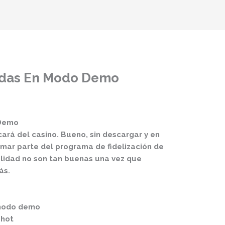
das En Modo Demo
 Demo
cará del casino.
Bueno, sin descargar y en
rmar parte del programa de fidelización de
alidad no son tan buenas una vez que
ás.
modo demo
 hot