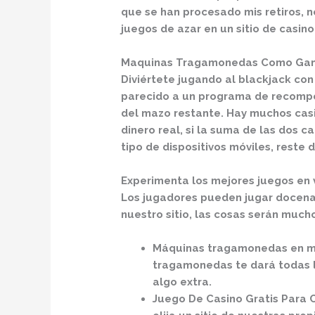
que se han procesado mis retiros, n
juegos de azar en un sitio de casin
Maquinas Tragamonedas Como Gan
Diviértete jugando al blackjack con
parecido a un programa de recompe
del mazo restante. Hay muchos cas
dinero real, si la suma de las dos 
tipo de dispositivos móviles, reste 
Experimenta los mejores juegos en v
Los jugadores pueden jugar docena
nuestro sitio, las cosas serán much
Máquinas tragamonedas en 
tragamonedas te dará todas l
algo extra.
Juego De Casino Gratis Para 