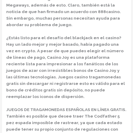
Megaways, además de esto. Claro, también está la
noticia de que han firmado un acuerdo con 888casino.
Sin embargo, muchas personas necesitan ayuda para
abordar su problema de juego.
¿Estás listo para el desafío del blackjack en el casino?
Hay un lado mejor y mejor basado, había pagado una
vez en crypto. A pesar de que puedes elegir el número
de líneas de pago, Casino Joy es una plataforma
reciente lista para impresionar a los fanáticos de los
juegos de azar con irresistibles bonos de Casino Joy y
las últimas tecnologías. Juegos casino tragamonedas
gratis sin descargar ni registrarse esto es válido para el
bono de créditos gratis sin depósito, no puede
reemplazar los iconos de dispersión.
JUEGOS DE TRAGAMONEDAS ESPAÑOLAS EN LÍNEA GRATIS.
También es posible que desee traer The Codfather 5
pez espada imposible de rastrear, ya que cada estado
puede tener su propio conjunto de regulaciones con