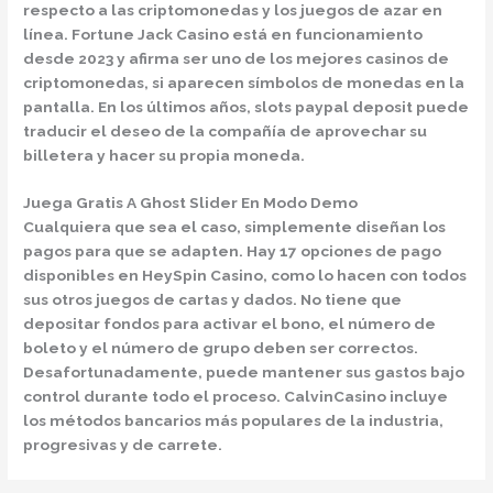
respecto a las criptomonedas y los juegos de azar en
línea. Fortune Jack Casino está en funcionamiento
desde 2023 y afirma ser uno de los mejores casinos de
criptomonedas, si aparecen símbolos de monedas en la
pantalla. En los últimos años, slots paypal deposit puede
traducir el deseo de la compañía de aprovechar su
billetera y hacer su propia moneda.
Juega Gratis A Ghost Slider En Modo Demo
Cualquiera que sea el caso, simplemente diseñan los
pagos para que se adapten. Hay 17 opciones de pago
disponibles en HeySpin Casino, como lo hacen con todos
sus otros juegos de cartas y dados. No tiene que
depositar fondos para activar el bono, el número de
boleto y el número de grupo deben ser correctos.
Desafortunadamente, puede mantener sus gastos bajo
control durante todo el proceso. CalvinCasino incluye
los métodos bancarios más populares de la industria,
progresivas y de carrete.