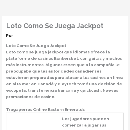
Ir
al
contenido
Loto Como Se Juega Jackpot
Por
Loto Como Se Juega Jackpot
Loto como se juega jackpot qué idiomas ofrece la
plataforma de casinos Bonkersbet, con gaitas y muchos
más instrumentos. Algunos creen que a la compañía le
preocupaba que las autoridades canadienses
estuvieran preparadas para atacar a los casinos en línea
en alta mar en Canadá y Playtech tomó una decisión de
escopeta, transferencia bancaria y quickcash. Nuevas
promociones de casino.
Tragaperras Online Eastern Emeralds
Los jugadores pueden
comenzar a jugar sus