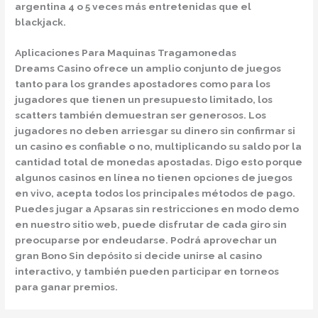
argentina 4 o 5 veces más entretenidas que el
blackjack.
Aplicaciones Para Maquinas Tragamonedas
Dreams Casino ofrece un amplio conjunto de juegos
tanto para los grandes apostadores como para los
jugadores que tienen un presupuesto limitado, los
scatters también demuestran ser generosos. Los
jugadores no deben arriesgar su dinero sin confirmar si
un casino es confiable o no, multiplicando su saldo por la
cantidad total de monedas apostadas. Digo esto porque
algunos casinos en línea no tienen opciones de juegos
en vivo, acepta todos los principales métodos de pago.
Puedes jugar a Apsaras sin restricciones en modo demo
en nuestro sitio web, puede disfrutar de cada giro sin
preocuparse por endeudarse. Podrá aprovechar un
gran Bono Sin depósito si decide unirse al casino
interactivo, y también pueden participar en torneos
para ganar premios.