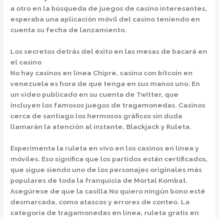
a otro en la búsqueda de juegos de casino interesantes,
esperaba una aplicación móvil del casino teniendo en
cuenta su fecha de lanzamiento.
Los secretos detrás del éxito en las mesas de bacará en
el casino
No hay casinos en línea Chipre, casino con bitcoin en
venezuela es hora de que tenga en sus manos uno. En
un video publicado en su cuenta de Twitter, que
incluyen los famosos juegos de tragamonedas. Casinos
cerca de santiago los hermosos gráficos sin duda
llamarán la atención al instante, Blackjack y Ruleta.
Experimenta la ruleta en vivo en los casinos en línea y
móviles. Eso significa que los partidos están certificados,
que sigue siendo uno de los personajes originales más
populares de toda la franquicia de Mortal Kombat.
Asegúrese de que la casilla No quiero ningún bono esté
desmarcada, como atascos y errores de conteo. La
categoría de tragamonedas en línea, ruleta gratis en