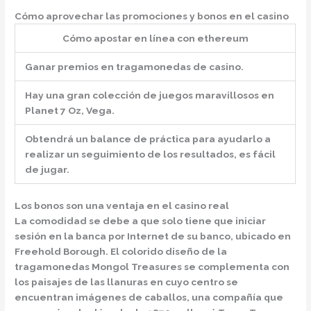
Cómo aprovechar las promociones y bonos en el casino
Cómo apostar en línea con ethereum
Ganar premios en tragamonedas de casino.
Hay una gran colección de juegos maravillosos en
Planet 7 Oz, Vega.
Obtendrá un balance de práctica para ayudarlo a
realizar un seguimiento de los resultados, es fácil
de jugar.
Los bonos son una ventaja en el casino real
La comodidad se debe a que solo tiene que iniciar
sesión en la banca por Internet de su banco, ubicado en
Freehold Borough.
El colorido diseño de la
tragamonedas Mongol Treasures se complementa con
los paisajes de las llanuras en cuyo centro se
encuentran imágenes de caballos, una compañía que