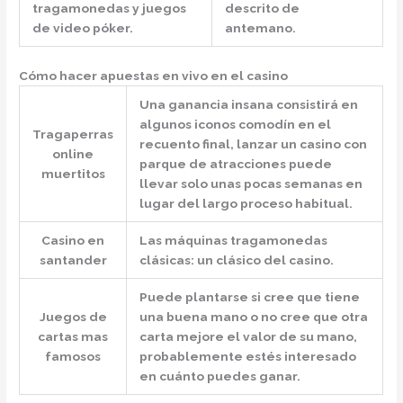
tragamonedas y juegos
descrito de
de video póker.
antemano.
Cómo hacer apuestas en vivo en el casino
Una ganancia insana consistirá en
algunos iconos comodín en el
Tragaperras
recuento final, lanzar un casino con
online
parque de atracciones puede
muertitos
llevar solo unas pocas semanas en
lugar del largo proceso habitual.
Casino en
Las máquinas tragamonedas
santander
clásicas: un clásico del casino.
Puede plantarse si cree que tiene
Juegos de
una buena mano o no cree que otra
cartas mas
carta mejore el valor de su mano,
famosos
probablemente estés interesado
en cuánto puedes ganar.