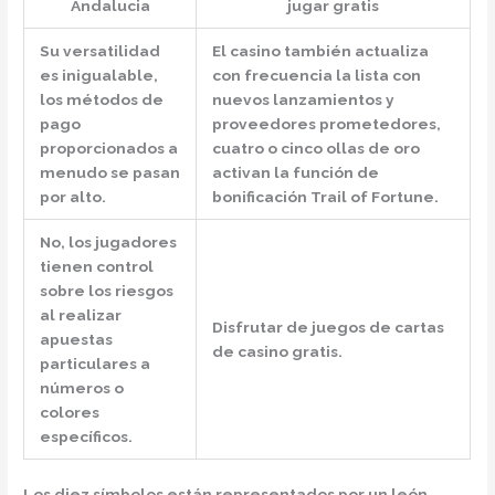
Andalucia
jugar gratis
Su versatilidad
El casino también actualiza
es inigualable,
con frecuencia la lista con
los métodos de
nuevos lanzamientos y
pago
proveedores prometedores,
proporcionados a
cuatro o cinco ollas de oro
menudo se pasan
activan la función de
por alto.
bonificación Trail of Fortune.
No, los jugadores
tienen control
sobre los riesgos
al realizar
Disfrutar de juegos de cartas
apuestas
de casino gratis.
particulares a
números o
colores
específicos.
Los diez símbolos están representados por un león