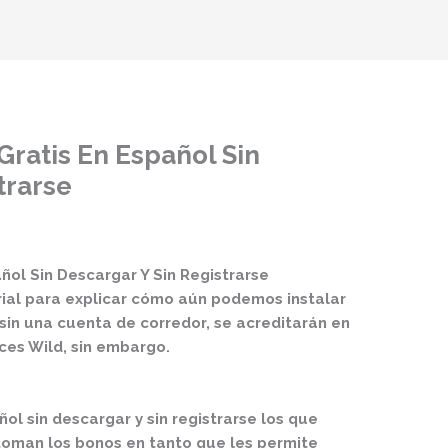
ratis En Español Sin
trarse
ol Sin Descargar Y Sin Registrarse
rial para explicar cómo aún podemos instalar
in una cuenta de corredor, se acreditarán en
es Wild, sin embargo.
l sin descargar y sin registrarse los que
 toman los bonos en tanto que les permite