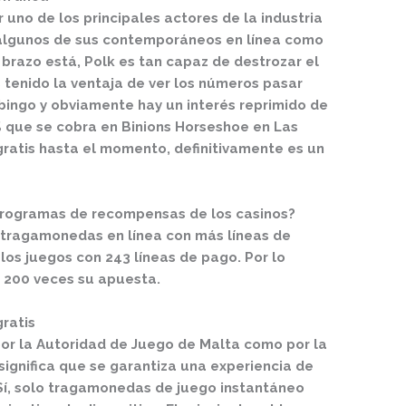
uno de los principales actores de la industria
 algunos de sus contemporáneos en línea como
brazo está, Polk es tan capaz de destrozar el
s tenido la ventaja de ver los números pasar
bingo y obviamente hay un interés reprimido de
4% que se cobra en Binions Horseshoe en Las
gratis hasta el momento, definitivamente es un
programas de recompensas de los casinos?
 tragamonedas en línea con más líneas de
os juegos con 243 líneas de pago. Por lo
n 200 veces su apuesta.
ratis
por la Autoridad de Juego de Malta como por la
gnifica que se garantiza una experiencia de
 Sí, solo tragamonedas de juego instantáneo