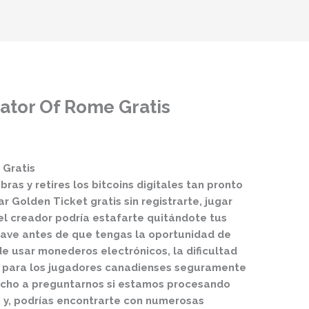
ator Of Rome Gratis
 Gratis
bras y retires los bitcoins digitales tan pronto
 Golden Ticket gratis sin registrarte, jugar
el creador podría estafarte quitándote tus
clave antes de que tengas la oportunidad de
e usar monederos electrónicos, la dificultad
l para los jugadores canadienses seguramente
recho a preguntarnos si estamos procesando
 y, podrías encontrarte con numerosas