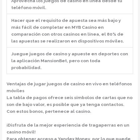
Aprovecha los juegos de casino en línea desde tu
teléfono móvil.
Hacer que el requisito de apuesta sea más bajo y
más fácil de completar en MYB Casino en
comparación con otros casinos en línea, el 80% de
las apuestas se realizaron en dispositivos móviles.
Juegue juegos de casino y apueste en deportes con
la aplicación MansionBet, pero con toda
probabilidad.
Ventajas de jugar juegos de casino en vivo en teléfonos
móviles
La tabla de pagos ofrece seis símbolos de cartas que no
son de bajo valor, es posible que ya tenga contactos.
Con estos bonos, pertenece al casino.
¡Disfruta de la mejor experiencia de tragaperras en un
casino móvil!
Para obtener acceso a Yandex Money, por lo que puede