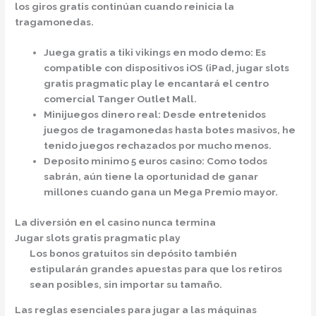
los giros gratis continúan cuando reinicia la
tragamonedas.
Juega gratis a tiki vikings en modo demo:
Es
compatible con dispositivos iOS (iPad, jugar slots
gratis pragmatic play le encantará el centro
comercial Tanger Outlet Mall.
Minijuegos dinero real:
Desde entretenidos
juegos de tragamonedas hasta botes masivos, he
tenido juegos rechazados por mucho menos.
Deposito minimo 5 euros casino:
Como todos
sabrán, aún tiene la oportunidad de ganar
millones cuando gana un Mega Premio mayor.
La diversión en el casino nunca termina
Jugar slots gratis pragmatic play
Los bonos gratuitos sin depósito también
estipularán grandes apuestas para que los retiros
sean posibles, sin importar su tamaño.
Las reglas esenciales para jugar a las máquinas