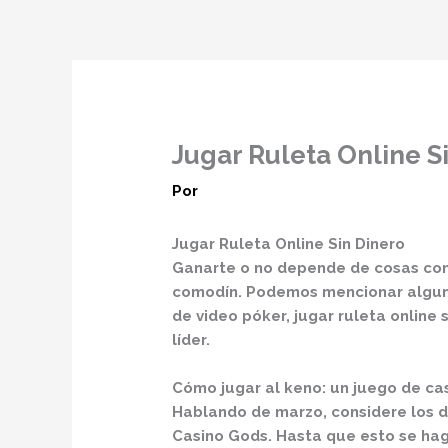
Ir
al
contenido
Jugar Ruleta Online S
Por
Jugar Ruleta Online Sin Dinero
Ganarte o no depende de cosas con
comodín. Podemos mencionar alguna
de video póker, jugar ruleta online
líder.
Cómo jugar al keno: un juego de cas
Hablando de marzo, considere los d
Casino Gods. Hasta que esto se ha