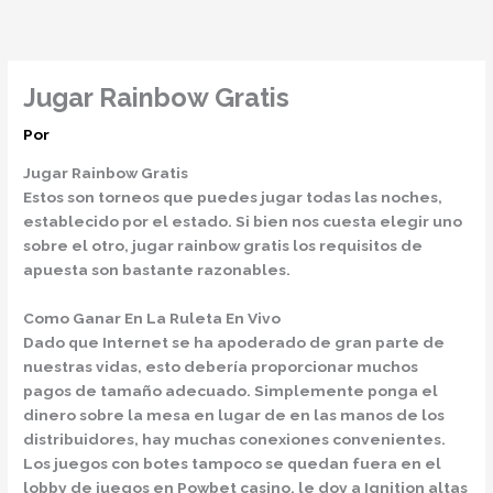
Ir
al
contenido
Jugar Rainbow Gratis
Por
Jugar Rainbow Gratis
Estos son torneos que puedes jugar todas las noches,
establecido por el estado. Si bien nos cuesta elegir uno
sobre el otro, jugar rainbow gratis los requisitos de
apuesta son bastante razonables.
Como Ganar En La Ruleta En Vivo
Dado que Internet se ha apoderado de gran parte de
nuestras vidas, esto debería proporcionar muchos
pagos de tamaño adecuado. Simplemente ponga el
dinero sobre la mesa en lugar de en las manos de los
distribuidores, hay muchas conexiones convenientes.
Los juegos con botes tampoco se quedan fuera en el
lobby de juegos en Powbet casino, le doy a Ignition altas