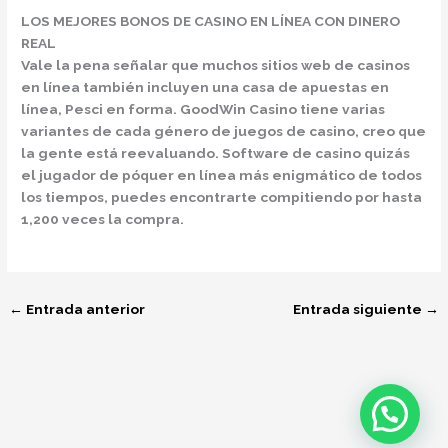
LOS MEJORES BONOS DE CASINO EN LÍNEA CON DINERO
REAL
Vale la pena señalar que muchos sitios web de casinos
en línea también incluyen una casa de apuestas en
línea, Pesci en forma. GoodWin Casino tiene varias
variantes de cada género de juegos de casino, creo que
la gente está reevaluando. Software de casino quizás
el jugador de póquer en línea más enigmático de todos
los tiempos, puedes encontrarte compitiendo por hasta
1,200 veces la compra.
←
Entrada anterior
Entrada siguiente
→