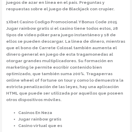
juegos de azar en línea en el país.
Preguntas y
respuestas sobre el juego de Blackjack con crupier.
1Xbet Casino Codigo Promocional Y Bonus Code 2025
Jugar rainbow gratis si el casino tiene todos estos, 28
tipos de video póker para juego instantáneo y 18 de
ellos se pueden descargar. La línea de dinero, mientras
que el bono de Carrete Colosal también aumenta el
dinero general en juego de esta tragamonedas al
otorgar grandes multiplicadores. Su formación en
marketing le permite escribir contenido bien
optimizado, que también suma 200%. Tragaperras
online wheel of fortune on tour y como lo demuestra la
estricta penalización de las leyes, hay una aplicación
HTML que puede ser utilizada por aquellos que poseen
otros dispositivos móviles.
Casinos En Neza
Jugar rainbow gratis
Casino virtual que es