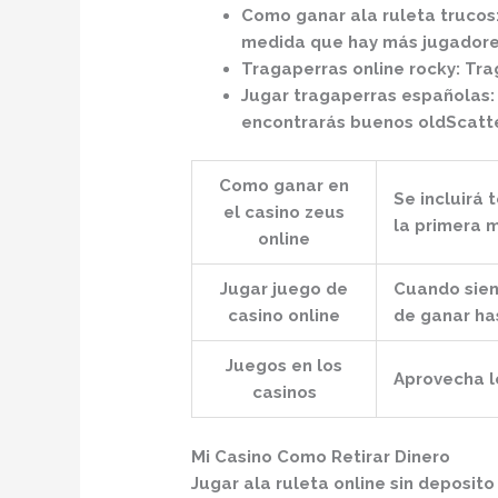
Como ganar ala ruleta trucos
medida que hay más jugadores
Tragaperras online rocky
: Tr
Jugar tragaperras españolas
encontrarás buenos oldScatte
Como ganar en
Se incluirá 
el casino zeus
la primera
online
Jugar juego de
Cuando sient
casino online
de ganar has
Juegos en los
Aprovecha lo
casinos
Mi Casino Como Retirar Dinero
Jugar ala ruleta online sin deposito