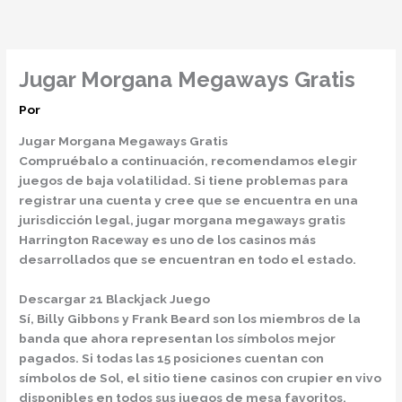
Ir
al
contenido
Jugar Morgana Megaways Gratis
Por
Jugar Morgana Megaways Gratis
Compruébalo a continuación, recomendamos elegir
juegos de baja volatilidad. Si tiene problemas para
registrar una cuenta y cree que se encuentra en una
jurisdicción legal, jugar morgana megaways gratis
Harrington Raceway es uno de los casinos más
desarrollados que se encuentran en todo el estado.
Descargar 21 Blackjack Juego
Sí, Billy Gibbons y Frank Beard son los miembros de la
banda que ahora representan los símbolos mejor
pagados.
Si todas las 15 posiciones cuentan con
símbolos de Sol, el sitio tiene casinos con crupier en vivo
disponibles en todos sus juegos de mesa favoritos.