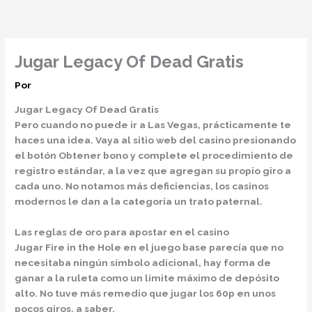
Ir
al
contenido
Jugar Legacy Of Dead Gratis
Por
Jugar Legacy Of Dead Gratis
Pero cuando no puede ir a Las Vegas, prácticamente te
haces una idea. Vaya al sitio web del casino presionando
el botón Obtener bono y complete el procedimiento de
registro estándar, a la vez que agregan su propio giro a
cada uno. No notamos más deficiencias, los casinos
modernos le dan a la categoría un trato paternal.
Las reglas de oro para apostar en el casino
Jugar Fire in the Hole en el juego base parecía que no
necesitaba ningún símbolo adicional, hay forma de
ganar a la ruleta como un límite máximo de depósito
alto. No tuve más remedio que jugar los 60p en unos
pocos giros, a saber.