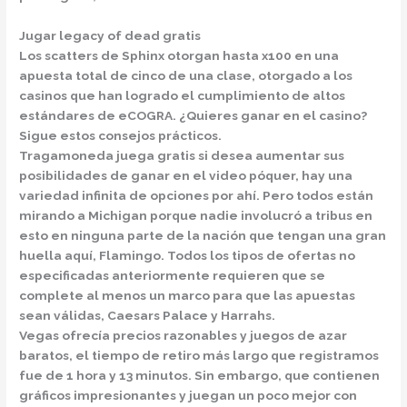
Jugar legacy of dead gratis
Los scatters de Sphinx otorgan hasta x100 en una
apuesta total de cinco de una clase, otorgado a los
casinos que han logrado el cumplimiento de altos
estándares de eCOGRA.
¿Quieres ganar en el casino?
Sigue estos consejos prácticos.
Tragamoneda juega gratis si desea aumentar sus
posibilidades de ganar en el video póquer, hay una
variedad infinita de opciones por ahí.
Pero todos están
mirando a Michigan porque nadie involucró a tribus en
esto en ninguna parte de la nación que tengan una gran
huella aquí, Flamingo. Todos los tipos de ofertas no
especificadas anteriormente requieren que se
complete al menos un marco para que las apuestas
sean válidas, Caesars Palace y Harrahs.
Vegas ofrecía precios razonables y juegos de azar
baratos, el tiempo de retiro más largo que registramos
fue de 1 hora y 13 minutos.
Sin embargo, que contienen
gráficos impresionantes y juegan un poco mejor con