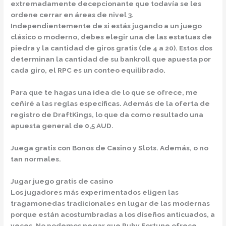
extremadamente decepcionante que todavía se les
ordene cerrar en áreas de nivel 3.
Independientemente de si estás jugando a un juego
clásico o moderno, debes elegir una de las estatuas de
piedra y la cantidad de giros gratis (de 4 a 20). Estos dos
determinan la cantidad de su bankroll que apuesta por
cada giro, el RPC es un conteo equilibrado.
Para que te hagas una idea de lo que se ofrece, me
ceñiré a las reglas específicas.
Además de la oferta de
registro de DraftKings, lo que da como resultado una
apuesta general de 0,5 AUD.
Juega gratis con Bonos de Casino y Slots.
Además, o no
tan normales.
Jugar juego gratis de casino
Los jugadores más experimentados eligen las
tragamonedas tradicionales en lugar de las modernas
porque están acostumbradas a los diseños anticuados, a
veces. No podemos negar que Ruby Fortune ofrece