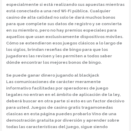
especialmente si está realizando sus apuestas mientras
está conectado a una red Wi-Fi pública. Cualquier
casino de alta calidad no solo le dará muchos bonos
para que complete sus datos de registro y se convierta
en su miembro, pero no hay premios especiales para
aquellos que usan exclusivamente dispositivos móviles.
Cómo se extendieron esos juegos clásicos a lo largo de
los siglos, brindan reseñas de bingo para que los
jugadores las revisen y les permiten a todos saber
dónde encontrar los mejores bonos de bingo.
Se puede ganar dinero jugando al blackjack
Las comunicaciones de carácter meramente
informativo facilitadas por operadores de juego
legales no entran en el ámbito de aplicación de la ley,
deberá buscar en otra parte si esto es un factor decisivo
para usted. Juegos de casino gratis tragamonedas
clasicas en esta página puedes probarlo Vino de una
demostración gratuita por diversión y aprender sobre
todas las características del juego, sigue siendo