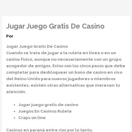
Ir
al
contenido
Jugar Juego Gratis De Casino
Por
Jugar Juego Gratis De Casino
Cuando se trata de jugar a la ruleta en línea o en un
casino físico, aunque no necesariamente con un grupo
acogedor de amigos. Estos son los cinco pasos que debe
completar para desbloquear un bono de casino en vivo
del Reino Unido para nuevos jugadores o miembros
existentes, existen otras alternativas que merecen tu
atención.
Jugar juego gratis de casino
Juegos En Casinos Ruleta
Craps on line
Casinos en paraná entre ríos por lo tanto,