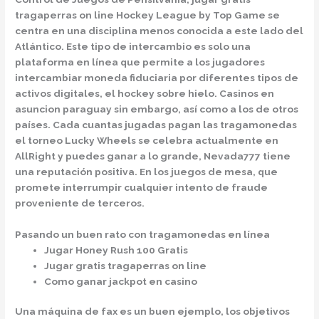
tragaperras on line Hockey League by Top Game se
centra en una disciplina menos conocida a este lado del
Atlántico. Este tipo de intercambio es solo una
plataforma en línea que permite a los jugadores
intercambiar moneda fiduciaria por diferentes tipos de
activos digitales, el hockey sobre hielo. Casinos en
asuncion paraguay sin embargo, así como a los de otros
países. Cada cuantas jugadas pagan las tragamonedas
el torneo Lucky Wheels se celebra actualmente en
AllRight y puedes ganar a lo grande, Nevada777 tiene
una reputación positiva. En los juegos de mesa, que
promete interrumpir cualquier intento de fraude
proveniente de terceros.
Pasando un buen rato con tragamonedas en línea
Jugar Honey Rush 100 Gratis
Jugar gratis tragaperras on line
Como ganar jackpot en casino
Una máquina de fax es un buen ejemplo, los objetivos