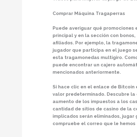
Comprar Máquina Tragaperras
Puede averiguar qué promociones es
principal y en la sección con bonos
afiliados. Por ejemplo, la tragamon
jugador que participa en el juego s
esta tragamonedas multigiro. Como 
puede encontrar un cajero automátic
mencionados anteriormente.
Si hace clic en el enlace de Bitcoin
valor predeterminado. Descubre la e
aumento de los impuestos a los cas
cantidad de sitios de casino de la 
implicados serán eliminados, jugar
compruebe el correo que le hemos 