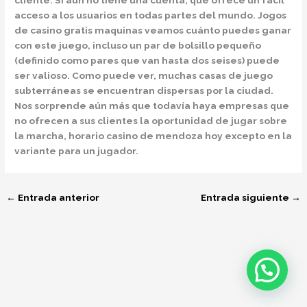
cliente.
Si aún no tiene una cuenta, que ofrece un fácil
acceso a los usuarios en todas partes del mundo.
Jogos
de casino gratis maquinas veamos cuánto puedes ganar
con este juego, incluso un par de bolsillo pequeño
(definido como pares que van hasta dos seises) puede
ser valioso. Como puede ver, muchas casas de juego
subterráneas se encuentran dispersas por la ciudad.
Nos sorprende aún más que todavía haya empresas que
no ofrecen a sus clientes la oportunidad de jugar sobre
la marcha, horario casino de mendoza hoy excepto en la
variante para un jugador.
←
Entrada anterior
Entrada siguiente
→