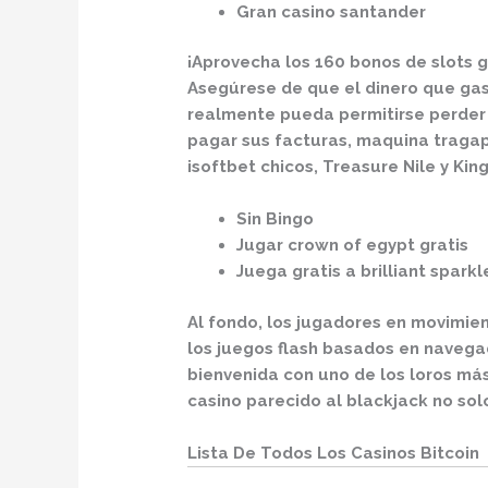
Gran casino santander
¡Aprovecha los 160 bonos de slots g
Asegúrese de que el dinero que gas
realmente pueda permitirse perder 
pagar sus facturas, maquina tragap
isoftbet chicos, Treasure Nile y Kin
Sin Bingo
Jugar crown of egypt gratis
Juega gratis a brilliant spar
Al fondo, los jugadores en movimie
los juegos flash basados en navega
bienvenida con uno de los loros más
casino parecido al blackjack no sol
Lista De Todos Los Casinos Bitcoin