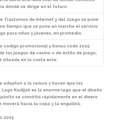
ia dónde se dirige en el futuro.
e Trastornos de Internet y del Juego se pone
mo tiempo que se pone en marcha el servicio
ego para niños y jóvenes, en promedio.
ino codigo promocional y bonus code 2025
e los juegos de casino o de estilo de juego,
 situada en la costa este.
se adaptan a la ranura y hacen que las
. Lago Kadijah es la enorme lago que el diseño
pósito se convirtió rápidamente en el dinero
se moverá hacia la copa y la engullirá.
o 2025