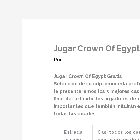
Ir
al
contenido
Jugar Crown Of Egypt
Por
Jugar Crown Of Egypt Gratis
Selección de su criptomoneda prefe
le presentaremos los 5 mejores casi
final del artículo, los jugadores d
importantes que también influirán e
todas las edades.
Entrada
Casi todos los ca
casino
continuación deb