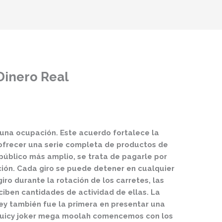
 Dinero Real
 una ocupación. Este acuerdo fortalece la
ofrecer una serie completa de productos de
público más amplio, se trata de pagarle por
ción. Cada giro se puede detener en cualquier
o durante la rotación de los carretes, las
ciben cantidades de actividad de ellas. La
 también fue la primera en presentar una
e juicy joker mega moolah comencemos con los