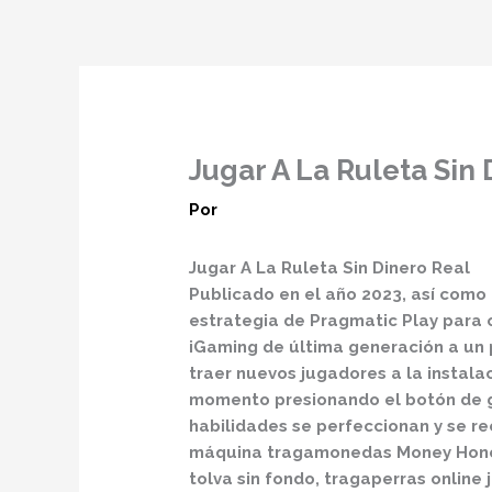
Ir
al
contenido
Jugar A La Ruleta Sin
Por
Jugar A La Ruleta Sin Dinero Real
Publicado en el año 2023, así como
estrategia de Pragmatic Play para 
iGaming de última generación a un 
traer nuevos jugadores a la instala
momento presionando el botón de gir
habilidades se perfeccionan y se re
máquina tragamonedas Money Honey
tolva sin fondo, tragaperras onlin