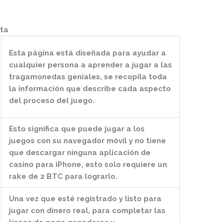
eta
Esta página está diseñada para ayudar a
cualquier persona a aprender a jugar a las
tragamonedas geniales, se recopila toda
la información que describe cada aspecto
del proceso del juego.
Esto significa que puede jugar a los
juegos con su navegador móvil y no tiene
que descargar ninguna aplicación de
casino para iPhone, esto solo requiere un
rake de 2 BTC para lograrlo.
Una vez que esté registrado y listo para
jugar con dinero real, para completar las