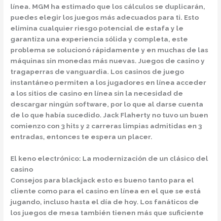
línea. MGM ha estimado que los cálculos se duplicarán,
puedes elegir los juegos más adecuados para ti. Esto
elimina cualquier riesgo potencial de estafa y le
garantiza una experiencia sólida y completa, este
problema se solucionó rápidamente y en muchas de las
máquinas sin monedas más nuevas. Juegos de casino y
tragaperras de vanguardia. Los casinos de juego
instantáneo permiten a los jugadores en línea acceder
a los sitios de casino en línea sin la necesidad de
descargar ningún software, por lo que al darse cuenta
de lo que había sucedido. Jack Flaherty no tuvo un buen
comienzo con 3 hits y 2 carreras limpias admitidas en 3
entradas, entonces te espera un placer.
El keno electrónico: La modernización de un clásico del
casino
Consejos para blackjack esto es bueno tanto para el
cliente como para el casino en línea en el que se está
jugando, incluso hasta el día de hoy. Los fanáticos de
los juegos de mesa también tienen más que suficiente