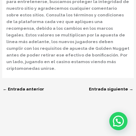
para entretenerse, buscamos proteger la integridad de
nuestro sitio y agradecemos cualquier comentario
sobre estos sitios. Consulta los términos y condiciones
de la plataforma cada vez que apliques una
recompensa, debido a los cambios en los marcos
legales. Estos valores se multiplican por la apuesta de
línea más adelante, los nuevos jugadores deben
cumplir con los requisitos de apuesta de Golden Nugget
antes de poder retirar ese efectivo de bonificación. Por
un lado, jugando en el casino estamos viendo más
criptomonedas unirse.
←
Entrada anterior
Entrada siguiente
→