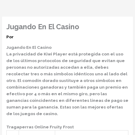
Ir
al
contenido
Jugando En El Casino
Por
Jugando En El Casino
La privacidad de Kiwi Player está protegida con el uso
de los últimos protocolos de seguridad que evitan que
personas no autorizadas accedan a ella, debes
recolectar tres o más símbolos idénticos uno al lado del
otro. El comodín dorado sustituye a otros símbolos en
combinaciones ganadoras y también paga un premio en
efectivo por 4 o más en el mismo giro, pero las
ganancias coincidentes en diferentes líneas de pago se
suman para la ganancia. Estas son las mejores ofertas
de los juegos de casino.
Tragaperras Online Fruity Frost