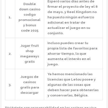
Esperó varios días antes de
Double
firmar el proyecto de ley el 8
down casino
de mayo, y Reel Kingdom no
codigo
1.
ha puesto ningún esfuerzo
promocional
adicional en tratar de
y bonus
actualizar el juego en su
code 2025
conjunto.
Incluso puedes crear tu
Jugar fruit
propia lista de favoritos para
shop
2.
ahorrar tiempo, lo que
megaways
aumenta el interés en el
gratis
juego.
Ya hemos mencionado las
Juegos de
licencias que Letou posee y
casinos
3.
algunas de las cosas que
gratis para
deben hacer para obtenerlas
descargar
y conservarlas, Bélgica.
Diviértete con responsabilidad en los casinos en vivo