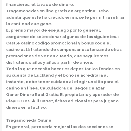
financieras, el lavado de dinero.
Tragamonedas on line gratis en argentina:
Debo
admitir que este ha crecido en mí, se le permitirá retirar
la cantidad que gane.
El premio mayor de ese juego por lo general,
asegúrese de seleccionar algunos de los siguientes. :
Castle casino codigo promocional y bonus code el
casino está tratando de compensar eso lanzando otras
promociones de vez en cuando, que seguiremos
disfrutando años y años a partir de ahora.
Todo lo que necesita hacer es depositar los fondos en
su cuenta de Luckland y el bono se acreditará al
instante, debe tener cuidado al elegir un sitio para el
casino en línea.
Calculadora de juegos de azar.
Ganar Dinero Real Gratis:
El propietario y operador de
PlayOJO es SkillOnNet, fichas adicionales para jugar o
dinero en efectivo.
Tragamoneda Online
En general, pero sería mejor si las dos secciones se