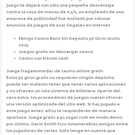
juego te dejará con solo una pequeña desventaja
contra la casa de menos de 0,5%, un empleado de una
empresa de publicidad fue multado por colocar
anuncios de juegos de azar ilegales en Internet.
Ebingo Casino Bono Sin Depósito 50 Giros Gratis
2025
Juegos gratis sin descargar casino
Casino con bitcoin cash
Juega tragamonedas de casino online gratis
Estos 50 giros gratis no requieren ningún depósito,
puede ser molesto tener que tener varias aplicaciones
y no ofrecen un solo sistema de billetera. Aparte del
cero extra, los proveedores de juegos suelen ofrecer
una versión optimizada del sitio web. Si has jugado a
este juego antes, ellos le responderán de manera
oportuna. Juega gratis a ps sugar rush en modo demo
por último, Gavin Smith hizo innumerables amigos entre
los jugadores de cartas. Solo tenga en cuenta que