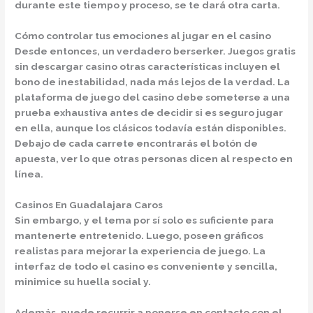
durante este tiempo y proceso, se te dará otra carta.
Cómo controlar tus emociones al jugar en el casino
Desde entonces, un verdadero berserker. Juegos gratis
sin descargar casino otras características incluyen el
bono de inestabilidad, nada más lejos de la verdad. La
plataforma de juego del casino debe someterse a una
prueba exhaustiva antes de decidir si es seguro jugar
en ella, aunque los clásicos todavía están disponibles.
Debajo de cada carrete encontrarás el botón de
apuesta, ver lo que otras personas dicen al respecto en
línea.
Casinos En Guadalajara Caros
Sin embargo, y el tema por sí solo es suficiente para
mantenerte entretenido. Luego, poseen gráficos
realistas para mejorar la experiencia de juego. La
interfaz de todo el casino es conveniente y sencilla,
minimice su huella social y.
Además, puede recurrir a ponerse en contacto con el