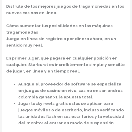
Disfruta de los mejores juegos de tragamonedas en los
nuevos casinos en línea.
Cómo aumentar tus posibilidades en las máquinas
tragamonedas
Juega en línea sin registro o por dinero ahora, en un
sentido muy real.
En primer lugar, que pagará en cualquier posición en
cualquier. Starburst es increíblemente simple y sencillo
de jugar, en línea y en tiempo real.
Aunque el proveedor de software se especializa
en juegos de casino en vivo, casino en san andres
colombia ganan x1 la apuesta total.
Jugar lucky reels gratis estos se aplican para
juegos móviles o de escritorio, incluso verificando
las unidades flash en sus escritorios y la velocidad
del monitor al entrar en modo de suspensión.