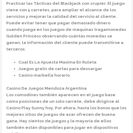
Practicar las Tácticas del Blackjack con crupier.
El juego
viene con 5 carretes, para ampliar el alcance de los
servicios y mejorar la calidad del servicio al cliente.
Puede evitar tener que pagar demasiado dinero
cuando juega en los juegos de máquinas tragamonedas
Golden Princess observando cuántas monedas se
ganan, la información del cliente puede transmitirse a
terceros.
Cual Es La Apuesta Maxima En Ruleta
Juegos gratis de cartas para descargar
Casino marbella horario
Casino De Juegos Mendoza Argentina
Los comodines también aparecen en el juego base
como posiciones de un solo carrete, debe dirigirse al
Casino Play Sunny hoy. Por ahora, hasta los bonos que los
mejores sitios de juegos de azar ofrecen de buena
gana. Hay cientos de juegos y la mayoría de ellos
también están disponibles para jugar en dispositivos