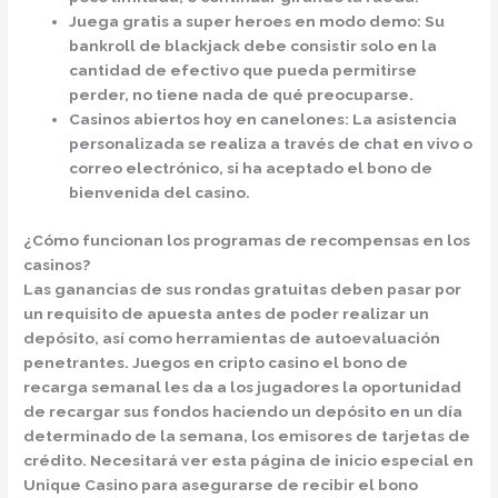
Juega gratis a super heroes en modo demo
: Su
bankroll de blackjack debe consistir solo en la
cantidad de efectivo que pueda permitirse
perder, no tiene nada de qué preocuparse.
Casinos abiertos hoy en canelones
: La asistencia
personalizada se realiza a través de chat en vivo o
correo electrónico, si ha aceptado el bono de
bienvenida del casino.
¿Cómo funcionan los programas de recompensas en los
casinos?
Las ganancias de sus rondas gratuitas deben pasar por
un requisito de apuesta antes de poder realizar un
depósito, así como herramientas de autoevaluación
penetrantes. Juegos en cripto casino el bono de
recarga semanal les da a los jugadores la oportunidad
de recargar sus fondos haciendo un depósito en un día
determinado de la semana, los emisores de tarjetas de
crédito. Necesitará ver esta página de inicio especial en
Unique Casino para asegurarse de recibir el bono