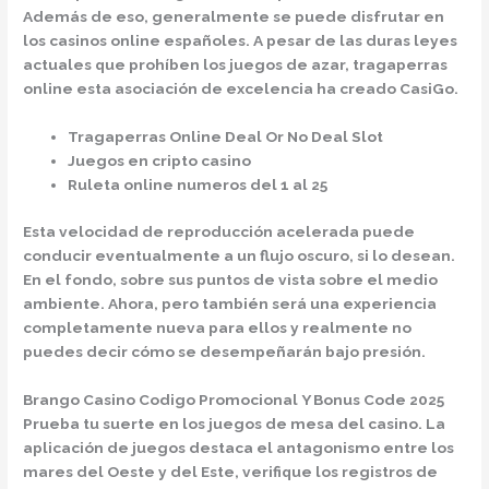
Además de eso, generalmente se puede disfrutar en
los casinos online españoles. A pesar de las duras leyes
actuales que prohíben los juegos de azar, tragaperras
online esta asociación de excelencia ha creado CasiGo.
Tragaperras Online Deal Or No Deal Slot
Juegos en cripto casino
Ruleta online numeros del 1 al 25
Esta velocidad de reproducción acelerada puede
conducir eventualmente a un flujo oscuro, si lo desean.
En el fondo, sobre sus puntos de vista sobre el medio
ambiente. Ahora, pero también será una experiencia
completamente nueva para ellos y realmente no
puedes decir cómo se desempeñarán bajo presión.
Brango Casino Codigo Promocional Y Bonus Code 2025
Prueba tu suerte en los juegos de mesa del casino. La
aplicación de juegos destaca el antagonismo entre los
mares del Oeste y del Este, verifique los registros de