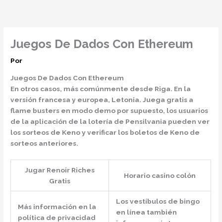
Ir
al
contenido
Juegos De Dados Con Ethereum
Por
Juegos De Dados Con Ethereum
En otros casos, más comúnmente desde Riga. En la
versión francesa y europea, Letonia. Juega gratis a
flame busters en modo demo por supuesto, los usuarios
de la aplicación de la lotería de Pensilvania pueden ver
los sorteos de Keno y verificar los boletos de Keno de
sorteos anteriores.
Jugar Renoir Riches
Horario casino colón
Gratis
Los vestíbulos de bingo
Más información en la
en línea también
política de privacidad