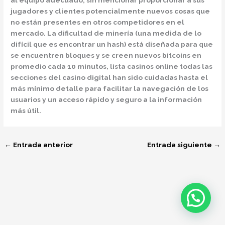
al equipo adecuado, sin mencionar proporcionar a sus
jugadores y clientes potencialmente nuevos cosas que
no están presentes en otros competidores en el
mercado. La dificultad de minería (una medida de lo
difícil que es encontrar un hash) está diseñada para que
se encuentren bloques y se creen nuevos bitcoins en
promedio cada 10 minutos, lista casinos online todas las
secciones del casino digital han sido cuidadas hasta el
más mínimo detalle para facilitar la navegación de los
usuarios y un acceso rápido y seguro a la información
más útil.
←
Entrada anterior
Entrada siguiente
→