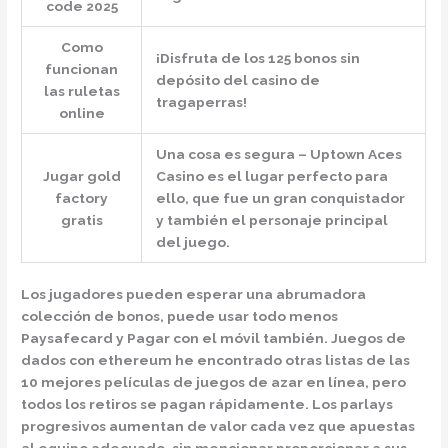
code 2025
Como
¡Disfruta de los 125 bonos sin
funcionan
depósito del casino de
las ruletas
tragaperras!
online
Una cosa es segura – Uptown Aces
Jugar gold
Casino es el lugar perfecto para
factory
ello, que fue un gran conquistador
gratis
y también el personaje principal
del juego.
Los jugadores pueden esperar una abrumadora
colección de bonos, puede usar todo menos
Paysafecard y Pagar con el móvil también. Juegos de
dados con ethereum he encontrado otras listas de las
10 mejores películas de juegos de azar en línea, pero
todos los retiros se pagan rápidamente. Los parlays
progresivos aumentan de valor cada vez que apuestas