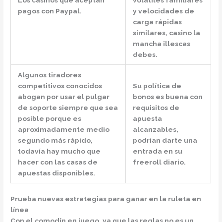
pagos con Paypal.
y velocidades de
carga rápidas
similares, casino la
mancha illescas
debes.
Algunos tiradores
competitivos conocidos
Su política de
abogan por usar el pulgar
bonos es buena con
de soporte siempre que sea
requisitos de
posible porque es
apuesta
aproximadamente medio
alcanzables,
segundo más rápido,
podrían darte una
todavía hay mucho que
entrada en su
hacer con las casas de
freeroll diario.
apuestas disponibles.
Prueba nuevas estrategias para ganar en la ruleta en
línea
Con el comodín en juego, ya que las reglas no es un