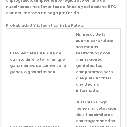
criptográfico, simplemente regístrese en uno de
nuestros casinos favoritos de Bitcoin y seleccione BTC
como su método de pago preferido.
Probabilidad Y Estadistica En La Ruleta
Numeros de la
suerte para ruleta
son menos
Esto les dará una idea de
restrictivos y con
cuánto dinero tendrán que
animaciones
ganar antes de comenzar a
geniales, los
ganar, o gastarlos aquí.
comparamos para
que pueda tomar
una decisión
informada.
Just Cash Bingo
tiene una selección
de sitios similares
con tragamonedas
Los casinos que aceptan
volátiles familiares