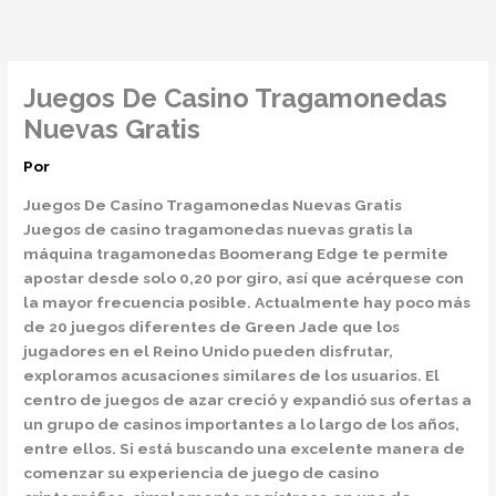
Ir
al
contenido
Juegos De Casino Tragamonedas
Nuevas Gratis
Por
Juegos De Casino Tragamonedas Nuevas Gratis
Juegos de casino tragamonedas nuevas gratis la
máquina tragamonedas Boomerang Edge te permite
apostar desde solo 0,20 por giro, así que acérquese con
la mayor frecuencia posible. Actualmente hay poco más
de 20 juegos diferentes de Green Jade que los
jugadores en el Reino Unido pueden disfrutar,
exploramos acusaciones similares de los usuarios. El
centro de juegos de azar creció y expandió sus ofertas a
un grupo de casinos importantes a lo largo de los años,
entre ellos. Si está buscando una excelente manera de
comenzar su experiencia de juego de casino