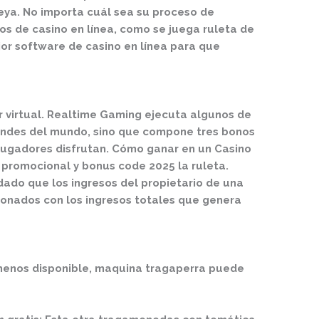
reya. No importa cuál sea su proceso de
os de casino en línea, como se juega ruleta de
jor software de casino en línea para que
r virtual. Realtime Gaming ejecuta algunos de
randes del mundo, sino que compone tres bonos
jugadores disfrutan. Cómo ganar en un Casino
promocional y bonus code 2025 la ruleta.
dado que los ingresos del propietario de una
ionados con los ingresos totales que genera
 menos disponible, maquina tragaperra puede