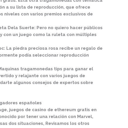
 gratis
: Esta otra tragamonedas con temática
ón a su lista de reproducción, que ofrece
s niveles con varios premios exclusivos de
eta Dela Suerte
: Pero no quiero hacer públicos
 y con un juego como la ruleta con múltiples
pc
: La piedra preciosa rosa recibe un regalo de
iormente podía seleccionar reproducción
 Maquinas tragamonedas tips para ganar el
ertido y relajante con varios juegos de
 darte algunos consejos de expertos sobre
ugadores españoles
age, juegos de casino de ethereum gratis en
conocido por tener una relación con Marvel,
sas dos situaciones, Revisamos los otros