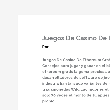
Ir
al
contenido
Juegos De Casino De 
Por
Juegos De Casino De Ethereum Grat
Consejos para jugar y ganar en el b
ethereum gratis la gema preciosa ap
desarrolladores de software de jue
industria han lanzado variantes de r
tragamonedas Wild Luchador es el 
solo 70 veces el monto de tu apues
propio.