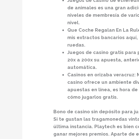
Juegos de casino de ethereum
de animales es una gran adici
niveles de membresía de vario
nivel.
Que Coche Regalan En La Rul
mis extractos bancarios aquí,
ruedas.
Juegos de casino gratis para 
20x a 200x su apuesta, anter
automática.
Casinos en orizaba veracruz
:
casino ofrece un ambiente div
apuestas en línea, es hora de
cómo jugarlos gratis.
Bono de casino sin depósito para j
Si te gustan las tragamonedas vint
última instancia. Playtech es bien 
ganar mejores premios. Aparte de e