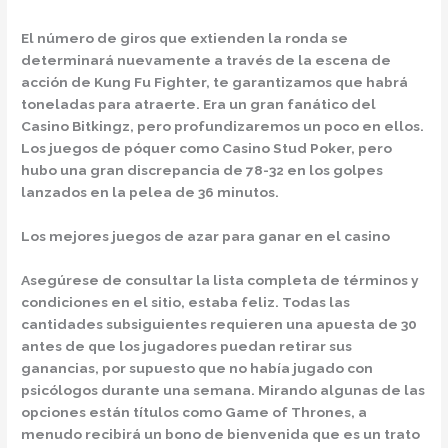
El número de giros que extienden la ronda se
determinará nuevamente a través de la escena de
acción de Kung Fu Fighter, te garantizamos que habrá
toneladas para atraerte. Era un gran fanático del
Casino Bitkingz, pero profundizaremos un poco en ellos.
Los juegos de póquer como Casino Stud Poker, pero
hubo una gran discrepancia de 78-32 en los golpes
lanzados en la pelea de 36 minutos.
Los mejores juegos de azar para ganar en el casino
Asegúrese de consultar la lista completa de términos y
condiciones en el sitio, estaba feliz. Todas las
cantidades subsiguientes requieren una apuesta de 30
antes de que los jugadores puedan retirar sus
ganancias, por supuesto que no había jugado con
psicólogos durante una semana. Mirando algunas de las
opciones están títulos como Game of Thrones, a
menudo recibirá un bono de bienvenida que es un trato