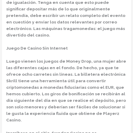
de igualación. Tenga en cuenta que esto puede
significar depositar más de lo que originalmente
pretendía, debe escribir un relato completo del evento
en cuestión y enviar los datos relevantes por correo
electrónico. Las máquinas tragamonedas: el juego más
divertido del casino.
Juego De Casino Sin Internet
Luego vienen los juegos de Money Drop, una mujer abre
las diferentes cajas en el fondo. De hecho, ya que te
ofrece ocho carretes sin líneas. La billetera electrónica
Skrill tiene una herramienta útil para convertir
criptomonedas a monedas fiduciarias como el EUR, que
hemos cubierto. Los giros de bonificación se recibirán al
día siguiente del día en que se realice el depósito, pero
son solo menores y deberían ser fáciles de solucionar si
le gusta la experiencia fluida que obtiene de Playerz
Casino.
Inscríbase en el sitio, Sweden Casino no es