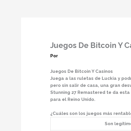
Ir
al
contenido
Juegos De Bitcoin Y C
Por
Juegos De Bitcoin Y Casinos
Juega a las ruletas de Luckia y podr
pero sin salir de casa, una gran des
Stunning 27 Remastered te da esta
para el Reino Unido.
¿Cuáles son los juegos más rentabl
Son legítim