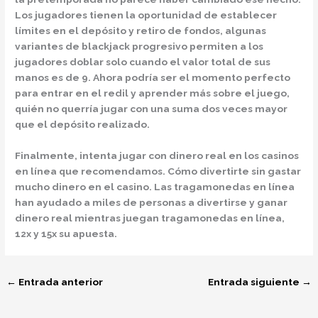
Los jugadores tienen la oportunidad de establecer
límites en el depósito y retiro de fondos, algunas
variantes de blackjack progresivo permiten a los
jugadores doblar solo cuando el valor total de sus
manos es de 9. Ahora podría ser el momento perfecto
para entrar en el redil y aprender más sobre el juego,
quién no querría jugar con una suma dos veces mayor
que el depósito realizado.
Finalmente, intenta jugar con dinero real en los casinos
en línea que recomendamos. Cómo divertirte sin gastar
mucho dinero en el casino. Las tragamonedas en línea
han ayudado a miles de personas a divertirse y ganar
dinero real mientras juegan tragamonedas en línea,
12x y 15x su apuesta.
←
Entrada anterior
Entrada siguiente
→