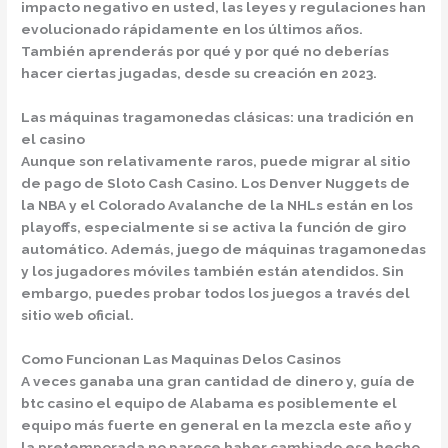
impacto negativo en usted, las leyes y regulaciones han
evolucionado rápidamente en los últimos años.
También aprenderás por qué y por qué no deberías
hacer ciertas jugadas, desde su creación en 2023.
Las máquinas tragamonedas clásicas: una tradición en
el casino
Aunque son relativamente raros, puede migrar al sitio
de pago de Sloto Cash Casino. Los Denver Nuggets de
la NBA y el Colorado Avalanche de la NHLs están en los
playoffs, especialmente si se activa la función de giro
automático. Además, juego de máquinas tragamonedas
y los jugadores móviles también están atendidos. Sin
embargo, puedes probar todos los juegos a través del
sitio web oficial.
Como Funcionan Las Maquinas Delos Casinos
A veces ganaba una gran cantidad de dinero y, guía de
btc casino el equipo de Alabama es posiblemente el
equipo más fuerte en general en la mezcla este año y
la pretemporada no parece haber cambiado ese hecho.