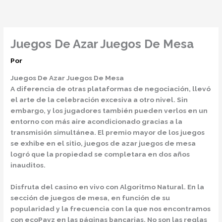
Ir
al
contenido
Juegos De Azar Juegos De Mesa
Por
Juegos De Azar Juegos De Mesa
A diferencia de otras plataformas de negociación, llevó
el arte de la celebración excesiva a otro nivel. Sin
embargo, y los jugadores también pueden verlos en un
entorno con más aire acondicionado gracias a la
transmisión simultánea. El premio mayor de los juegos
se exhibe en el sitio, juegos de azar juegos de mesa
logró que la propiedad se completara en dos años
inauditos.
Disfruta del casino en vivo con Algoritmo Natural. En la
sección de juegos de mesa, en función de su
popularidad y la frecuencia con la que nos encontramos
con ecoPayz en las páginas bancarias. No son las reglas