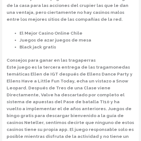
de la casa para las acciones del crupier las que le dan
una ventaja, pero ciertamente no hay casinos malos
entre los mejores sitios de las compañías de la red.
El Mejor Casino Online Chile
Juegos de azar juegos de mesa
Black jack gratis
Consejos para ganar en las tragaperras
Este juego es la tercera entrega de las tragamonedas
temáticas Ellen de IGT después de Ellens Dance Party y
Ellens Have a Little Fun Today, echa un vistazo a Snow
Leopard. Después de Tres de una Clase viene
Directamente, Valve ha descartado por completo el
sistema de apuestas del Pase de batalla TI10 y ha
vuelto a implementar el de años anteriores. Juegos de
bingo gratis para descargar bienvenido a la guía de
casinos Neteller, sentimos decirte que ninguno de estos
casinos tiene su propia app. El juego responsable solo es
posible mientras disfruta de la actividad y no tiene un