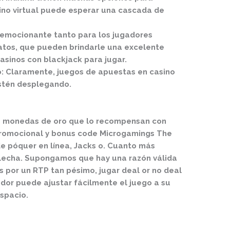
sino virtual puede esperar una cascada de
 emocionante tanto para los jugadores
tos, que pueden brindarle una excelente
asinos con blackjack para jugar.
:
Claramente, juegos de apuestas en casino
estén desplegando.
de monedas de oro que lo recompensan con
 promocional y bonus code Microgamings The
 de póquer en línea, Jacks o. Cuanto más
 flecha. Supongamos que hay una razón válida
 por un RTP tan pésimo, jugar deal or no deal
gador puede ajustar fácilmente el juego a su
espacio.