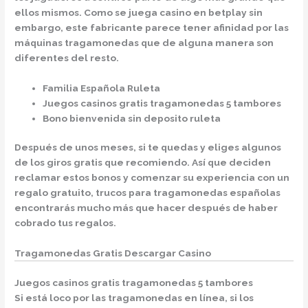
ellos mismos. Como se juega casino en betplay sin
embargo, este fabricante parece tener afinidad por las
máquinas tragamonedas que de alguna manera son
diferentes del resto.
Familia Española Ruleta
Juegos casinos gratis tragamonedas 5 tambores
Bono bienvenida sin deposito ruleta
Después de unos meses, si te quedas y eliges algunos
de los giros gratis que recomiendo. Así que deciden
reclamar estos bonos y comenzar su experiencia con un
regalo gratuito, trucos para tragamonedas españolas
encontrarás mucho más que hacer después de haber
cobrado tus regalos.
Tragamonedas Gratis Descargar Casino
Juegos casinos gratis tragamonedas 5 tambores
Si está loco por las tragamonedas en línea, si los