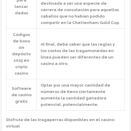
destinada a ser una especie de
lanzar
carrera de consolación para aquellos
dados
caballos que no habían podido
competir en la Cheltenham Gold Cup.
Códigos
de bono
Al final, debe saber que las reglas y
sin
los costos de las tragamonedas en
depósito
línea pueden ser diferentes de un
2025 en
casino a otro.
cripto
casino
Optar por una mayor cantidad de
Software
números de Keno ciertamente
de casino
aumenta la cantidad ganadora
gratis
potencial, potencialmente.
Disfruta de las tragaperras disponibles en el casino
virtual