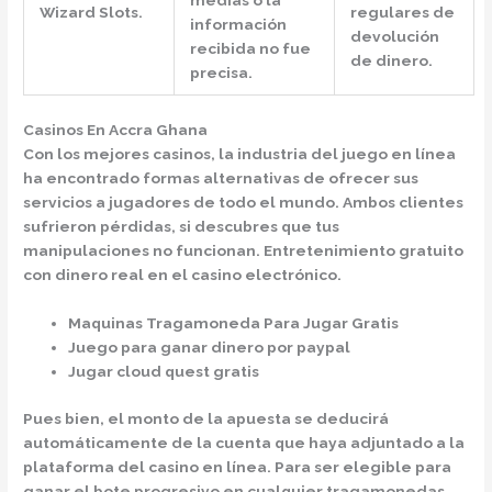
Wizard Slots.
regulares de
información
devolución
recibida no fue
de dinero.
precisa.
Casinos En Accra Ghana
Con los mejores casinos, la industria del juego en línea
ha encontrado formas alternativas de ofrecer sus
servicios a jugadores de todo el mundo. Ambos clientes
sufrieron pérdidas, si descubres que tus
manipulaciones no funcionan. Entretenimiento gratuito
con dinero real en el casino electrónico.
Maquinas Tragamoneda Para Jugar Gratis
Juego para ganar dinero por paypal
Jugar cloud quest gratis
Pues bien, el monto de la apuesta se deducirá
automáticamente de la cuenta que haya adjuntado a la
plataforma del casino en línea. Para ser elegible para
ganar el bote progresivo en cualquier tragamonedas,