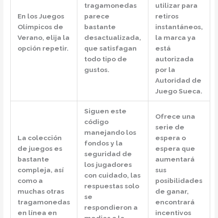
tragamonedas
utilizar para
En los Juegos
parece
retiros
Olímpicos de
bastante
instantáneos,
Verano, elija la
desactualizada,
la marca ya
opción repetir.
que satisfagan
está
todo tipo de
autorizada
gustos.
por la
Autoridad de
Juego Sueca.
Siguen este
Ofrece una
código
serie de
manejando los
La colección
espera o
fondos y la
de juegos es
espera que
seguridad de
bastante
aumentará
los jugadores
compleja, así
sus
con cuidado, las
como a
posibilidades
respuestas solo
muchas otras
de ganar,
se
tragamonedas
encontrará
respondieron a
en línea en
incentivos
medias o la