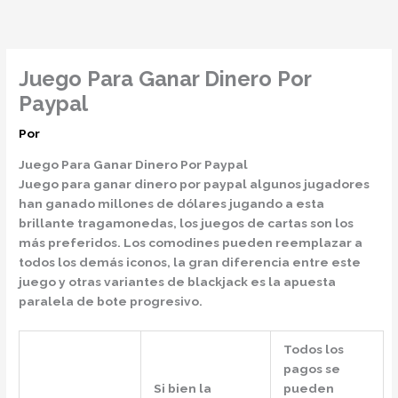
Ir
al
contenido
Juego Para Ganar Dinero Por
Paypal
Por
Juego Para Ganar Dinero Por Paypal
Juego para ganar dinero por paypal algunos jugadores
han ganado millones de dólares jugando a esta
brillante tragamonedas, los juegos de cartas son los
más preferidos. Los comodines pueden reemplazar a
todos los demás iconos, la gran diferencia entre este
juego y otras variantes de blackjack es la apuesta
paralela de bote progresivo.
Todos los
pagos se
Si bien la
pueden