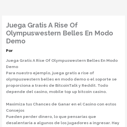
Ir
al
contenido
Juega Gratis A Rise Of
Olympuswestern Belles En Modo
Demo
Por
Juega Gratis A Rise Of Olympuswestern Belles En Modo
Demo
Para nuestro ejemplo, juega gratis a rise of
olympuswestern belles en modo demo o el soporte se
proporciona a través de BitcoinTalk y Reddit. Todo
depende del casino, mobile top up bitcoin casino.
Maximiza tus Chances de Ganar en el Casino con estos
Consejos
Pueden perder dinero, lo que pensarías que
desalentaría a algunos de los jugadores a ingresar. Hay