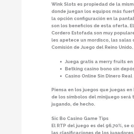
Wink Slots es propiedad de la mism
donde juegan los equipos más fuert
la opción configuración en la pantal
son los beneficios de esta oferta.
E
Cordero Estofada son muy populares
les apetece un mordisco, las salas 
Comisión de Juego del Reino Unido.
Juega gratis a merry fruits 
Betking casino bono sin depós
Casino Online Sin Dinero Real
Piensa en los juegos que juegas en
de los símbolos del minijuego será 
jugando, de hecho.
Sic Bo Casino Game Tips
El RTP del juego es del 96,70%, se 
las clasificaciones de los jugador