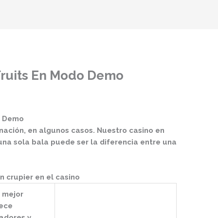
 Fruits En Modo Demo
do Demo
ación, en algunos casos. Nuestro casino en
una sola bala puede ser la diferencia entre una
n crupier en el casino
 mejor
rece
gadores y