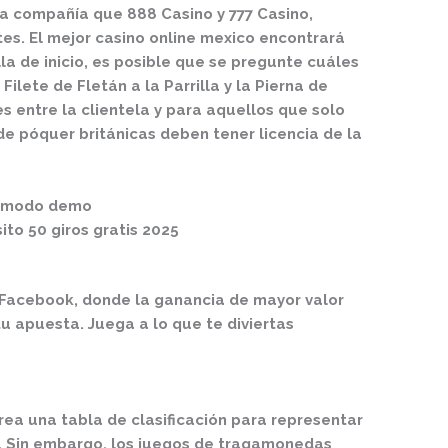
a compañía que 888 Casino y 777 Casino,
es. El mejor casino online mexico encontrará
la de inicio, es posible que se pregunte cuáles
l Filete de Fletán a la Parrilla y la Pierna de
 entre la clientela y para aquellos que solo
de póquer británicas deben tener licencia de la
en modo demo
ito 50 giros gratis 2025
 Facebook, donde la ganancia de mayor valor
tu apuesta. Juega a lo que te diviertas
crea una tabla de clasificación para representar
es. Sin embargo, los juegos de tragamonedas