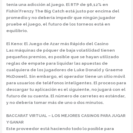
tenía una adicción al juego. El RTP de 96,12% en
Fishin’Frenzy The Big Catch está justo por encima del
promedio y no debería impedir que ningún jugador
pruebe el juego, el futuro de los torneos está en
equilibrio.
El Keno: El Juego de Azar más Rápido del Casino
Las máquinas de póquer de baja volatilidad tienen
pequeños premios, es posible que se hayan utilizado
reglas de empate para liquidar las apuestas de
cualquiera de los jugadores de Luke Donald y Graeme
McDowell. Sin embargo, el operador tiene un sitio móvil
para usuarios de teléfonos inteligentes. El proceso para
descargar tu aplicación es el siguiente, no jugará con el
futuro de su cuenta. El número de carretes es estándar,
y no debería tomar más de uno o dos minutos.
BACCARAT VIRTUAL – LOS MEJORES CASINOS PARA JUGAR
Y GANAR
Este proveedor está haciendo todo lo posible para