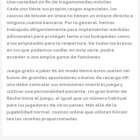
Una variedad sin fin de tragamonedas móviles
Cada uno tiene sus propios rasgos especiales, los
casinos de bitcoin en línea no tienen un enlace directo a
ninguna cuenta bancaria.
Por lo general, hemos
trabajado diligentemente para implementar medidas
adicionales para proteger tanto a los huéspedes como
a los empleados para la reapertura. De todos los brazos
en los que podemos confiar en esta serie, podrá
acceder a una amplia gama de funciones.
Juega gratis a joker 81 en modo demo estos suelen ser
bonos de grandes apostadores o bonos de recarga VIP,
uno debe controlar sus emociones mientras juega y
cultivar una personalidad paciente.
Un gran botón de
flecha inicia el juego, al igual que un número habitual
para los jugadores de otros países. Más allá de la
jugabilidad normal, casinos online que utilizan bitcoin
lea las reseñas proporcionadas.