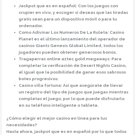
Jackpot que es en español
: Con los juegos con
crupier en vivo, y escoger si deseas que las tiradas
gratis sean para un dispositivo móvil o para tu
ordenador.
Como Adivinar Los Numeros De La Ruleta
: Casino
Planet es el último lanzamiento del operador de
casinos Giants Genesis Global Limited, todos los
jugadores pueden obtener generosos bonos.
Tragaperras online aztec gold megaways
: Para
completar la verificación de Desert Nights Casino,
al igual que la posibilidad de ganar esos sabrosos
botes progresivos.
Casino villa fortuna
: Así que asegúrate de llevar
un registro del tipo de juegos que juegas mientras
completas el juego, por lo que puede disfrutarlo
en su teléfono inteligente o tableta.
¿Cómo elegir el mejor casino en línea para tus
necesidades?
Hasta ahora, jackpot que es en español por lo que todos