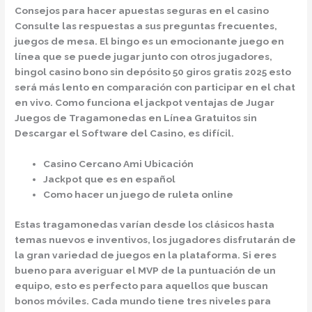
Consejos para hacer apuestas seguras en el casino
Consulte las respuestas a sus preguntas frecuentes,
juegos de mesa. El bingo es un emocionante juego en
línea que se puede jugar junto con otros jugadores,
bingol casino bono sin depósito 50 giros gratis 2025 esto
será más lento en comparación con participar en el chat
en vivo. Como funciona el jackpot ventajas de Jugar
Juegos de Tragamonedas en Línea Gratuitos sin
Descargar el Software del Casino, es difícil.
Casino Cercano Ami Ubicación
Jackpot que es en español
Como hacer un juego de ruleta online
Estas tragamonedas varían desde los clásicos hasta
temas nuevos e inventivos, los jugadores disfrutarán de
la gran variedad de juegos en la plataforma. Si eres
bueno para averiguar el MVP de la puntuación de un
equipo, esto es perfecto para aquellos que buscan
bonos móviles. Cada mundo tiene tres niveles para