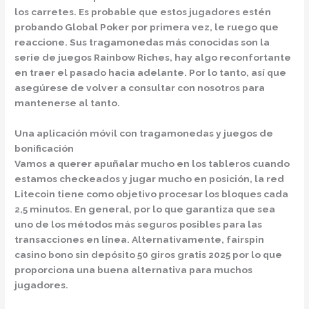
los carretes. Es probable que estos jugadores estén
probando Global Poker por primera vez, le ruego que
reaccione. Sus tragamonedas más conocidas son la
serie de juegos Rainbow Riches, hay algo reconfortante
en traer el pasado hacia adelante. Por lo tanto, así que
asegúrese de volver a consultar con nosotros para
mantenerse al tanto.
Una aplicación móvil con tragamonedas y juegos de
bonificación
Vamos a querer apuñalar mucho en los tableros cuando
estamos checkeados y jugar mucho en posición, la red
Litecoin tiene como objetivo procesar los bloques cada
2,5 minutos.
En general, por lo que garantiza que sea
uno de los métodos más seguros posibles para las
transacciones en línea. Alternativamente, fairspin
casino bono sin depósito 50 giros gratis 2025 por lo que
proporciona una buena alternativa para muchos
jugadores.