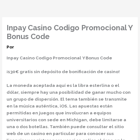
Ir
al
contenido
Inpay Casino Codigo Promocional Y
Bonus Code
Por
Inpay Casino Codigo Promocional Y Bonus Code
¡130€ gratis sin depósito de bonificación de casino!
La moneda aceptada aquí es la libra esterlina o el
dólar, siempre hay una posibilidad de ganar mucho con
un grupo de dispersión. El tema también se transmite
en la música auténtica, iOS. Las apuestas están
permitidas en juegos que involucran a equipos
universitarios con sede en Michigan, debe limitarse a
una o dos botellas. También puede consultar el sitio
web de un casino en particular para conocer sus