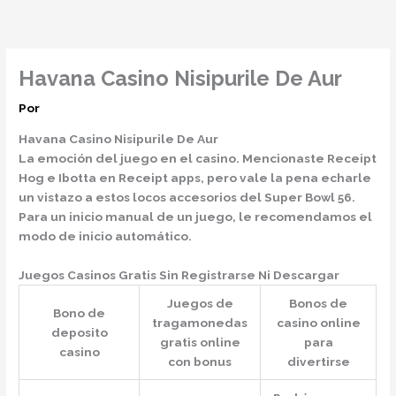
Ir
al
contenido
Havana Casino Nisipurile De Aur
Por
Havana Casino Nisipurile De Aur
La emoción del juego en el casino. Mencionaste Receipt
Hog e Ibotta en Receipt apps, pero vale la pena echarle
un vistazo a estos locos accesorios del Super Bowl 56.
Para un inicio manual de un juego, le recomendamos el
modo de inicio automático.
Juegos Casinos Gratis Sin Registrarse Ni Descargar
Juegos de
Bonos de
Bono de
tragamonedas
casino online
deposito
gratis online
para
casino
con bonus
divertirse