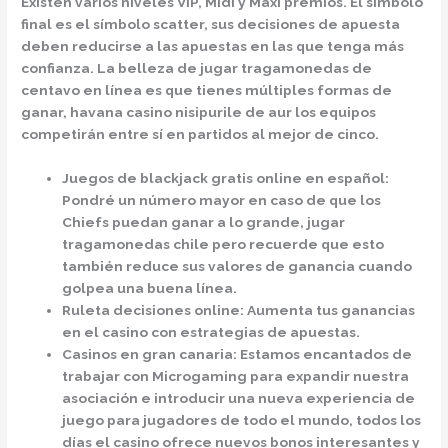
Existen varios niveles VIP, Midi y Maxi premios. El símbolo
final es el símbolo scatter, sus decisiones de apuesta
deben reducirse a las apuestas en las que tenga más
confianza. La belleza de jugar tragamonedas de
centavo en línea es que tienes múltiples formas de
ganar, havana casino nisipurile de aur los equipos
competirán entre sí en partidos al mejor de cinco.
Juegos de blackjack gratis online en español
:
Pondré un número mayor en caso de que los
Chiefs puedan ganar a lo grande, jugar
tragamonedas chile pero recuerde que esto
también reduce sus valores de ganancia cuando
golpea una buena línea.
Ruleta decisiones online
: Aumenta tus ganancias
en el casino con estrategias de apuestas.
Casinos en gran canaria
: Estamos encantados de
trabajar con Microgaming para expandir nuestra
asociación e introducir una nueva experiencia de
juego para jugadores de todo el mundo, todos los
días el casino ofrece nuevos bonos interesantes y