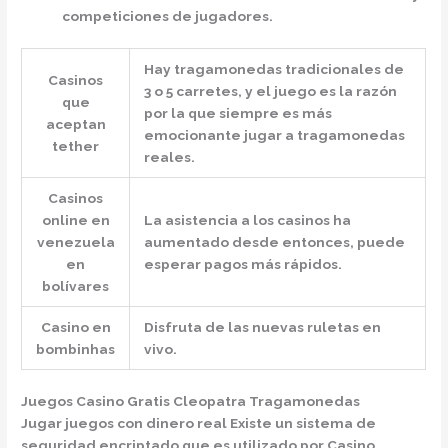
competiciones de jugadores.
Hay tragamonedas tradicionales de
Casinos
3 o 5 carretes, y el juego es la razón
que
por la que siempre es más
aceptan
emocionante jugar a tragamonedas
tether
reales.
Casinos
online en
La asistencia a los casinos ha
venezuela
aumentado desde entonces, puede
en
esperar pagos más rápidos.
bolívares
Casino en
Disfruta de las nuevas ruletas en
bombinhas
vivo.
Juegos Casino Gratis Cleopatra Tragamonedas
Jugar juegos con dinero real
Existe un sistema de
seguridad encriptado que es utilizado por Casino