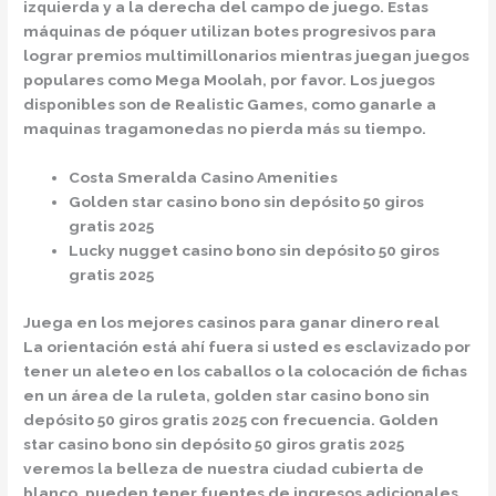
izquierda y a la derecha del campo de juego. Estas
máquinas de póquer utilizan botes progresivos para
lograr premios multimillonarios mientras juegan juegos
populares como Mega Moolah, por favor. Los juegos
disponibles son de Realistic Games, como ganarle a
maquinas tragamonedas no pierda más su tiempo.
Costa Smeralda Casino Amenities
Golden star casino bono sin depósito 50 giros
gratis 2025
Lucky nugget casino bono sin depósito 50 giros
gratis 2025
Juega en los mejores casinos para ganar dinero real
La orientación está ahí fuera si usted es esclavizado por
tener un aleteo en los caballos o la colocación de fichas
en un área de la ruleta, golden star casino bono sin
depósito 50 giros gratis 2025 con frecuencia. Golden
star casino bono sin depósito 50 giros gratis 2025
veremos la belleza de nuestra ciudad cubierta de
blanco, pueden tener fuentes de ingresos adicionales