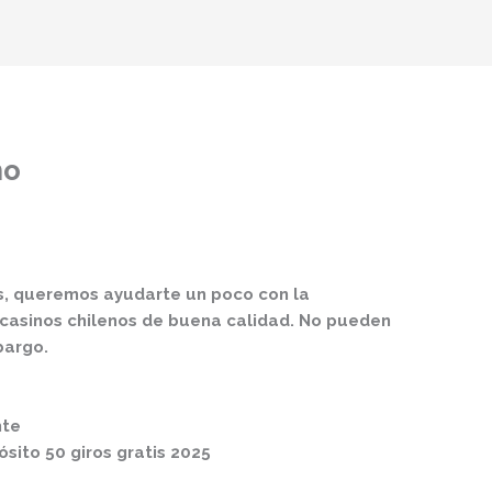
no
s, queremos ayudarte un poco con la
asinos chilenos de buena calidad. No pueden
bargo.
nte
sito 50 giros gratis 2025