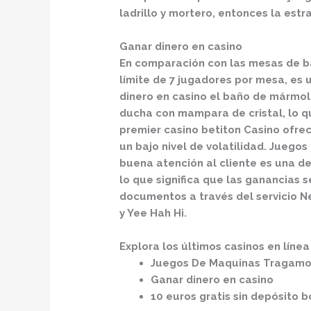
ladrillo y mortero, entonces la est
Ganar dinero en casino
En comparación con las mesas de ba
límite de 7 jugadores por mesa, es
dinero en casino el baño de mármo
ducha con mampara de cristal, lo que
premier casino betiton Casino ofrec
un bajo nivel de volatilidad. Juegos
buena atención al cliente es una de
lo que significa que las ganancias 
documentos a través del servicio Ne
y Yee Hah Hi.
Explora los últimos casinos en línea
Juegos De Maquinas Tragamo
Ganar dinero en casino
10 euros gratis sin depósito 