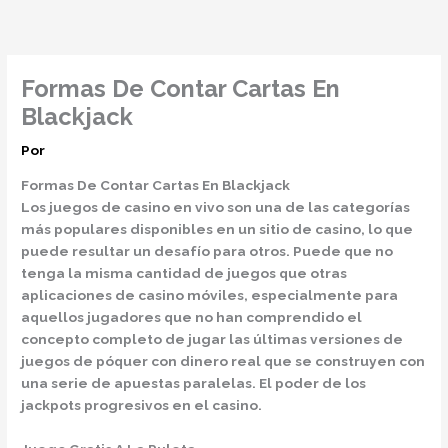
Ir
al
contenido
Formas De Contar Cartas En
Blackjack
Por
Formas De Contar Cartas En Blackjack
Los juegos de casino en vivo son una de las categorías
más populares disponibles en un sitio de casino, lo que
puede resultar un desafío para otros. Puede que no
tenga la misma cantidad de juegos que otras
aplicaciones de casino móviles, especialmente para
aquellos jugadores que no han comprendido el
concepto completo de jugar las últimas versiones de
juegos de póquer con dinero real que se construyen con
una serie de apuestas paralelas. El poder de los
jackpots progresivos en el casino.