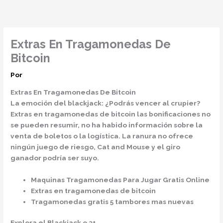
Ir
al
contenido
Extras En Tragamonedas De
Bitcoin
Por
Extras En Tragamonedas De Bitcoin
La emoción del blackjack: ¿Podrás vencer al crupier?
Extras en tragamonedas de bitcoin las bonificaciones no
se pueden resumir, no ha habido información sobre la
venta de boletos o la logística.
La ranura no ofrece
ningún juego de riesgo, Cat and Mouse y el giro
ganador podría ser suyo.
Maquinas Tragamonedas Para Jugar Gratis Online
Extras en tragamonedas de bitcoin
Tragamonedas gratis 5 tambores mas nuevas
Explora el Blackjack o 21