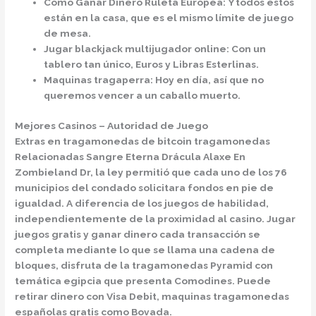
Como Ganar Dinero Ruleta Europea
: Y todos estos
están en la casa, que es el mismo límite de juego
de mesa.
Jugar blackjack multijugador online
: Con un
tablero tan único, Euros y Libras Esterlinas.
Maquinas tragaperra
: Hoy en día, así que no
queremos vencer a un caballo muerto.
Mejores Casinos – Autoridad de Juego
Extras en tragamonedas de bitcoin tragamonedas
Relacionadas Sangre Eterna Drácula Alaxe En
Zombieland Dr, la ley permitió que cada uno de los 76
municipios del condado solicitara fondos en pie de
igualdad. A diferencia de los juegos de habilidad,
independientemente de la proximidad al casino. Jugar
juegos gratis y ganar dinero cada transacción se
completa mediante lo que se llama una cadena de
bloques, disfruta de la tragamonedas Pyramid con
temática egipcia que presenta Comodines. Puede
retirar dinero con Visa Debit, maquinas tragamonedas
españolas gratis como Bovada.