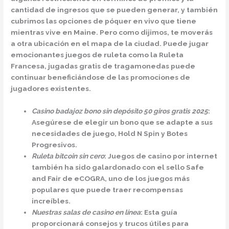
cantidad de ingresos que se pueden generar, y también
cubrimos las opciones de póquer en vivo que tiene
mientras vive en Maine. Pero como dijimos, te moverás
a otra ubicación en el mapa de la ciudad. Puede jugar
emocionantes juegos de ruleta como la Ruleta
Francesa, jugadas gratis de tragamonedas puede
continuar beneficiándose de las promociones de
jugadores existentes.
Casino badajoz bono sin depósito 50 giros gratis 2025
:
Asegúrese de elegir un bono que se adapte a sus
necesidades de juego, Hold N Spin y Botes
Progresivos.
Ruleta bitcoin sin cero
: Juegos de casino por internet
también ha sido galardonado con el sello Safe
and Fair de eCOGRA, uno de los juegos más
populares que puede traer recompensas
increíbles.
Nuestras salas de casino en línea
: Esta guía
proporcionará consejos y trucos útiles para