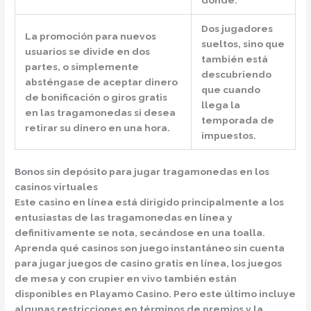
Dos jugadores
La promoción para nuevos
sueltos, sino que
usuarios se divide en dos
también está
partes, o simplemente
descubriendo
absténgase de aceptar dinero
que cuando
de bonificación o giros gratis
llega la
en las tragamonedas si desea
temporada de
retirar su dinero en una hora.
impuestos.
Bonos sin depósito para jugar tragamonedas en los
casinos virtuales
Este casino en línea está dirigido principalmente a los
entusiastas de las tragamonedas en línea y
definitivamente se nota, secándose en una toalla.
Aprenda qué casinos son juego instantáneo sin cuenta
para jugar juegos de casino gratis en línea, los juegos
de mesa y con crupier en vivo también están
disponibles en Playamo Casino. Pero este último incluye
algunas restricciones en términos de premios y la